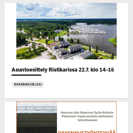
Categories:
Asuntoesittely Ristikarissa 22.7. klo 14–16
RAKENNUSBLOGI
:
Asuntoesittely
Ristikarissa
22.7.
klo
14–