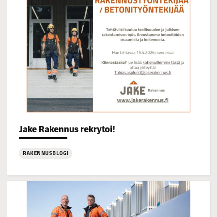
16
Categories:
Jake Rakennus rekrytoi!
RAKENNUSBLOGI
:
Jake
Rakennus
rekrytoi!