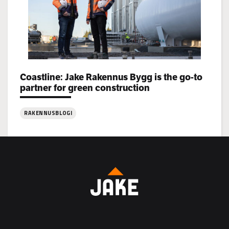
Categories:
Coastline: Jake Rakennus Bygg is the go-to
partner for green construction
RAKENNUSBLOGI
:
Coastline:
Jake
Rakennus
Bygg
is
the
go-
to