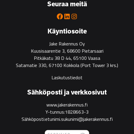
Seuraa meitä
partner
for
Facebook
LinkedIn
Instagram
green
construction
Käyntiosoite
Jake Rakennus Oy
Kuusisaarentie 3, 68600 Pietarsaari
Pitkäkatu 38 D 44, 65100 Vaasa
Satamatie 330, 67100 Kokkola
(Port Tower 3 krs.)
Laskutustiedot
Sähköposti ja verkkosivut
www.jakerakennus.fi
Y-tunnus:1828663-3
Sähköposti:etunimi.sukunimi@jakerakennus.fi