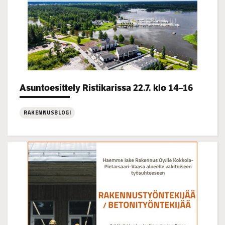
Asuntoesittely Ristikarissa 22.7. klo 14–16
Categories:
RAKENNUSBLOGI
:
Asuntoesittely
Ristikarissa
22.7.
klo
14–
16