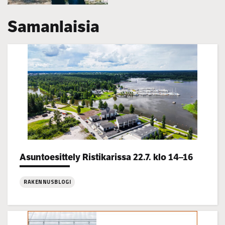
Samanlaisia
Asuntoesittely Ristikarissa 22.7. klo 14–16
Categories:
RAKENNUSBLOGI
:
Asuntoesittely
Ristikarissa