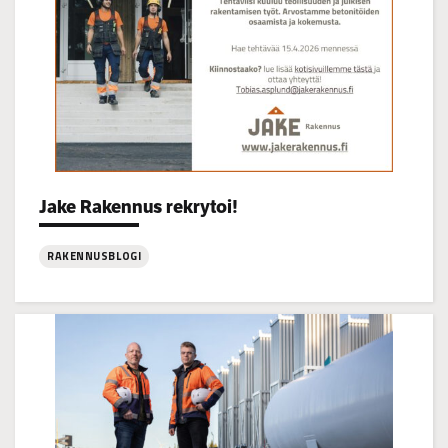
Jake Rakennus rekrytoi!
Categories:
RAKENNUSBLOGI
:
Jake
Rakennus
rekrytoi!