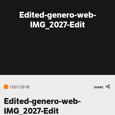
to
partner
Edited-genero-web-
for
green
IMG_2027-Edit
construction
13.07.2018
SHARE
Edited-genero-web-
IMG_2027-Edit