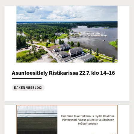
Asuntoesittely Ristikarissa 22.7. klo 14–16
Categories:
RAKENNUSBLOGI
:
Asuntoesittely
Ristikarissa
22.7.
klo
14–