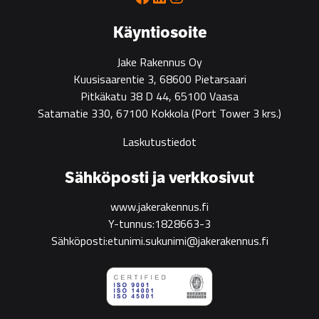
green
construction
Käyntiosoite
Jake Rakennus Oy
Kuusisaarentie 3, 68600 Pietarsaari
Pitkäkatu 38 D 44, 65100 Vaasa
Satamatie 330, 67100 Kokkola
(Port Tower 3 krs.)
Laskutustiedot
Sähköposti ja verkkosivut
www.jakerakennus.fi
Y-tunnus:1828663-3
Sähköposti:etunimi.sukunimi@jakerakennus.fi