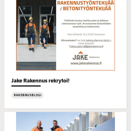
16
Jake Rakennus rekrytoi!
Categories:
RAKENNUSBLOGI
:
Jake
Rakennus
rekrytoi!