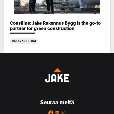
Coastline: Jake Rakennus Bygg is the go-to
Categories:
partner for green construction
RAKENNUSBLOGI
:
Coastline:
Jake
Rakennus
Bygg
is
the
go-
to
Seuraa meitä
partner
for
Facebook
LinkedIn
Instagram