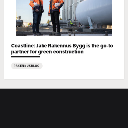
Coastline: Jake Rakennus Bygg is the go-to
Categories:
partner for green construction
RAKENNUSBLOGI
:
Coastline:
Jake
Rakennus
Bygg
is
the
go-