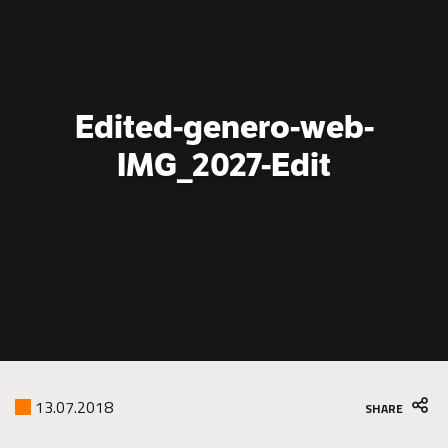
is
the
go-
to
partner
Edited-genero-web-
for
green
IMG_2027-Edit
construction
13.07.2018
SHARE