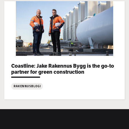
Jake
Rakennus
rekrytoi!
Coastline: Jake Rakennus Bygg is the go-to
Categories:
partner for green construction
RAKENNUSBLOGI
:
Coastline:
Jake
Rakennus
Bygg