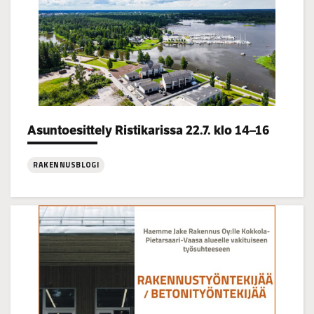
Asuntoesittely Ristikarissa 22.7. klo 14–16
Categories:
RAKENNUSBLOGI
:
Asuntoesittely
Ristikarissa
22.7.
klo
14–
16