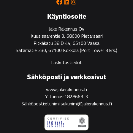
Facebook
LinkedIn
Instagram
green
construction
Käyntiosoite
Jake Rakennus Oy
Kuusisaarentie 3, 68600 Pietarsaari
Pitkäkatu 38 D 44, 65100 Vaasa
Satamatie 330, 67100 Kokkola
(Port Tower 3 krs.)
Laskutustiedot
Sähköposti ja verkkosivut
www.jakerakennus.fi
Y-tunnus:1828663-3
Sähköposti:etunimi.sukunimi@jakerakennus.fi