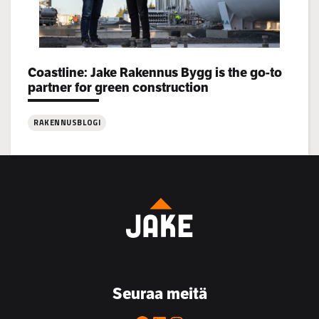
Coastline: Jake Rakennus Bygg is the go-to
Categories:
partner for green construction
RAKENNUSBLOGI
:
Coastline:
Jake
Rakennus
Bygg
is
the
go-
to
Seuraa meitä
partner
for