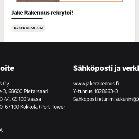
Categories:
Jake Rakennus rekrytoi!
RAKENNUSBLOGI
:
Jake
Rakennus
rekrytoi!
oite
Sähköposti ja verk
s Oy
www.jakerakennus.fi
e 3, 68600 Pietarsaari
Y-tunnus:1828663-3
 D 44, 65100 Vaasa
Sähköposti:etunimi.sukunimi@
0, 67100 Kokkola
(Port Tower
ot