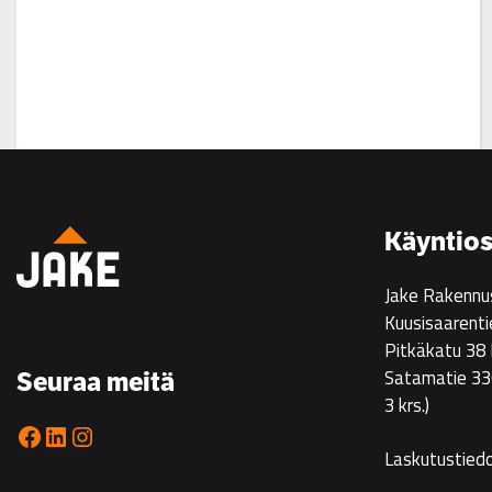
:
Asuntoesittely
Ristikarissa
22.7.
Käyntios
klo
14–
Jake Rakennu
16
Kuusisaarenti
Pitkäkatu 38
Satamatie 33
Seuraa meitä
3 krs.)
Facebook
LinkedIn
Instagram
Laskutustied