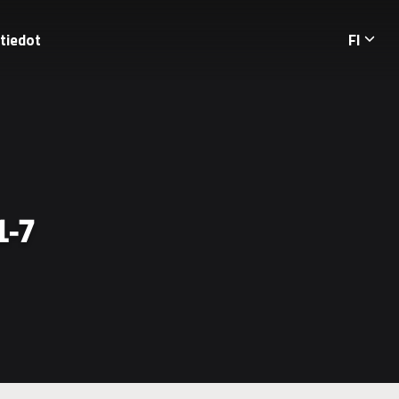
tiedot
FI
Langua
1-7